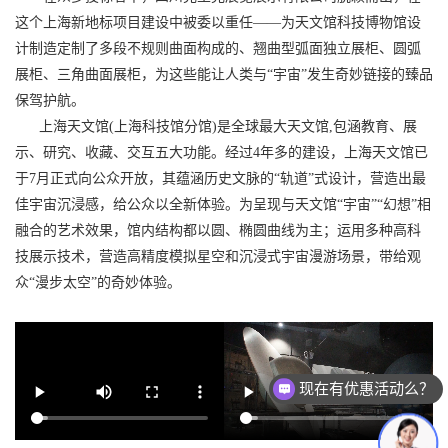
这个上海新地标项目建设中被委以重任——为天文馆科技博物馆设
计制造定制了多段不规则曲面构成的、翘曲型弧面独立展柜、圆弧
展柜、三角曲面展柜，为这些能让人类与“宇宙”发生奇妙链接的臻品
保驾护航。
上海天文馆(上海科技馆分馆)是全球最大天文馆,包涵教育、展
示、研究、收藏、交互五大功能。经过4年多的建设，上海天文馆已
于7月正式向公众开放，其蕴涵历史文脉的“轨道”式设计，营造出最
佳宇宙沉浸感，给公众以全新体验。为呈现与天文馆“宇宙”“幻想”相
融合的艺术效果，馆内结构都以圆、椭圆曲线为主；运用多种高科
技展示技术，营造高精度模拟星空和沉浸式宇宙漫游场景，带给观
众“漫步太空”的奇妙体验。
现在有优惠活动么？