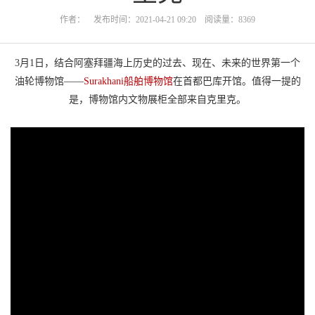
作者： 发布时间：2021-04-21 09:20 阅读量：8369
3月1日，结合阿塞拜疆海上历史的过去、现在、未来的世界第一个
油轮博物馆——
Surakhani船舶博物馆
在首都巴库开馆。值得一提的
是，博物馆内文物展柜全部来自克里克。