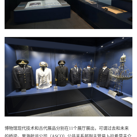
博物馆现代技术和古代展品分别在11个展厅展出，可谓过去和未来
的桥梁。里海航运公司（ASCO）公共关系部副主管易卜拉希莫夫介