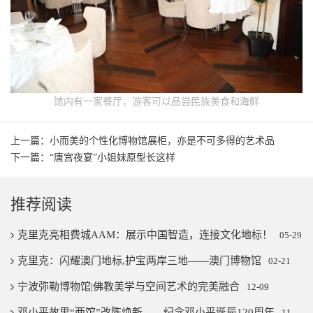
馆内有一家餐厅，游客可以品尝民族美食和海鲜
上一篇：小而美的个性化博物馆展柜，亦是不可多得的艺术品
下一篇：“唐宫夜宴”小姐妹原型长这样
推荐阅读
克里克亮相费城AAM：展示中国智造，连接文化地标！
05-29
克里克：闪耀澳门地标,护宝两岸三地——澳门博物馆
02-21
宁波弥勒博物馆|佛教美学与空间艺术的完美融合
12-09
邓小平故里“两馆”改陈焕新——纪念邓小平诞辰120周年
11-07